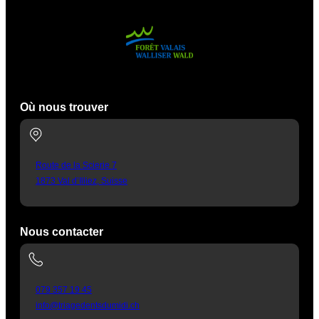
Où nous trouver
Route de la Scierie 7
1873 Val d’Illiez, Suisse
Nous contacter
079 357 19 45
info@triagedentsdumidi.ch