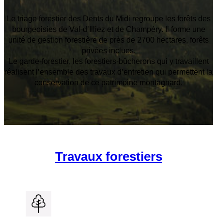
Le triage forestier des Dents du Midi regroupe les forêts des
bourgeoisies de Val-d’Illiez et de Champéry. Il forme une
unité de gestion forestière de près de 2700 hectares, forêts
privées inclues.
Le garde-forestier, les forestiers-bûcherons qui y travaillent
réalisent l’ensemble des travaux d’entretien qui permettent la
conservation de ce patrimoine montagnard.
Travaux forestiers