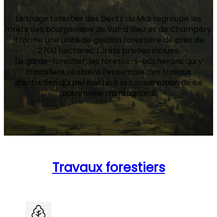
Le triage forestier des Dents du Midi regroupe les
forêts des bourgeoisies de Val-d’Illiez et de Champéry.
Il forme une unité de gestion forestière de près de
2700 hectares, forêts privées inclues.
Le garde-forestier, les forestiers-bûcherons qui y
travaillent réalisent l’ensemble des travaux
d’entretien qui permettent la conservation de ce
patrimoine montagnard.
Travaux forestiers