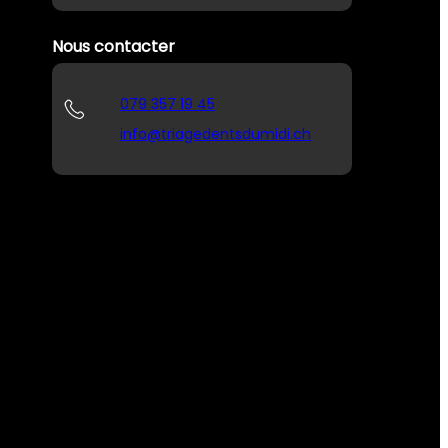
Nous contacter
079 357 19 45
info@triagedentsdumidi.ch