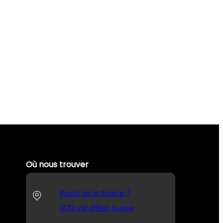
Où nous trouver
Route de la Scierie 7
1873 Val d’Illiez, Suisse