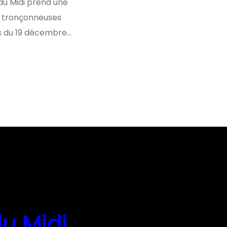
du Midi prend une
s tronçonneuses
s du 19 décembre…
u Midi