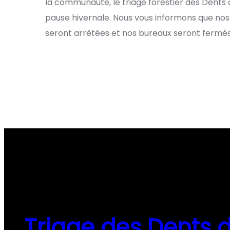
la communauté, le triage forestier des Dents 
pause hivernale. Nous vous informons que no
seront arrêtées et nos bureaux seront fermé
Triage des Dents d